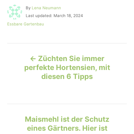
A
By
Lena Neumann
u
P
Last updated:
March 18, 2024
t
o
C
Essbare Gartenbau
h
s
a
o
t
t
r
e
e
d
P
g
o
o
Züchten Sie immer
n
r
o
perfekte Hortensien, mit
i
e
diesen 6 Tipps
s
s
t
n
Maismehl ist der Schutz
a
eines Gärtners. Hier ist