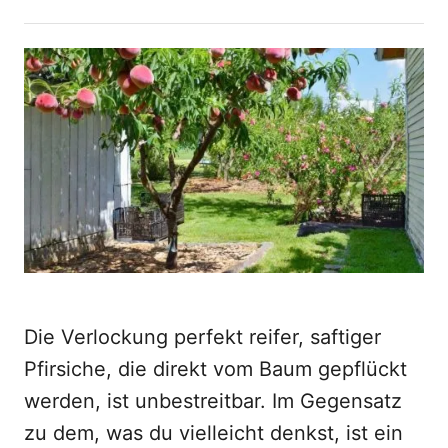
t
o
h
s
o
t
r
e
d
o
n
Die Verlockung perfekt reifer, saftiger
Pfirsiche, die direkt vom Baum gepflückt
werden, ist unbestreitbar. Im Gegensatz
zu dem, was du vielleicht denkst, ist ein