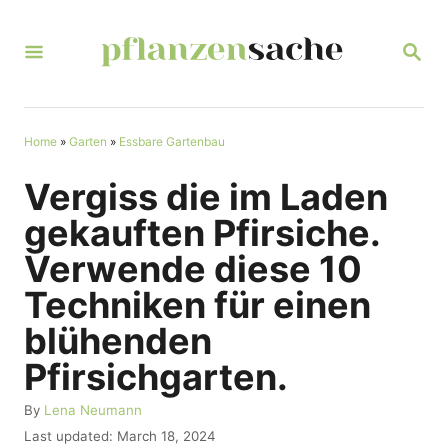
S
k
S
E
i
A
R
p
C
t
Home
»
Garten
»
Essbare Gartenbau
H
o
Vergiss die im Laden
C
gekauften Pfirsiche.
o
Verwende diese 10
n
Techniken für einen
t
blühenden
e
n
Pfirsichgarten.
t
A
By
Lena Neumann
u
P
Last updated:
March 18, 2024