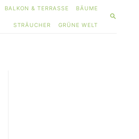
BALKON & TERRASSE
BÄUME
S
E
STRÄUCHER
GRÜNE WELT
A
R
C
H