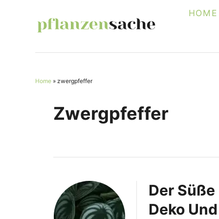
S
HOME
k
i
p
t
Home
»
zwergpfeffer
o
C
Zwergpfeffer
o
n
t
e
n
Der Süße 
t
Deko Und 