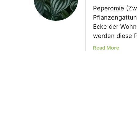
Peperomie (Zwe
Pflanzengattun
Ecke der Wohnu
werden diese 
a
Read More
b
o
u
t
D
e
r
S
ü
ß
e
Z