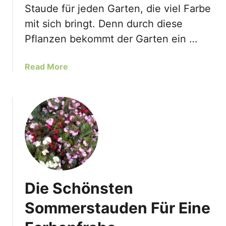
h
Staude für jeden Garten, die viel Farbe
t
mit sich bringt. Denn durch diese
h
Pflanzen bekommt der Garten ein …
a
l
m
a
Read More
u
b
m
o
S
u
a
t
l
P
i
a
c
t
i
a
f
g
Die Schönsten
o
o
l
n
Sommerstauden Für Eine
i
i
u
s