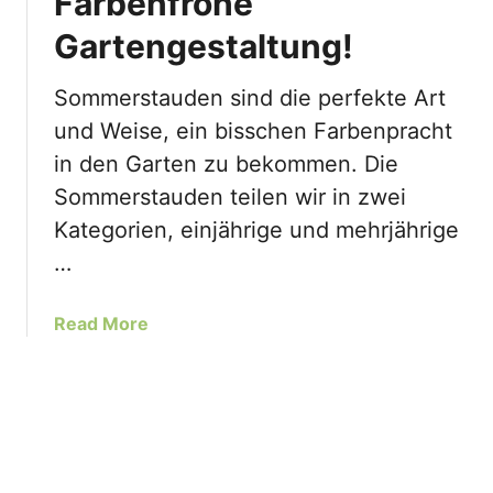
Farbenfrohe
m
c
Gartengestaltung!
)
h
:
e
Sommerstauden sind die perfekte Art
M
s
e
E
und Weise, ein bisschen Farbenpracht
r
i
in den Garten zu bekommen. Die
k
s
Sommerstauden teilen wir in zwei
m
e
Kategorien, einjährige und mehrjährige
a
n
l
k
…
e
r
,
a
a
Read More
P
u
b
f
t
o
l
:
u
e
S
t
g
o
D
e
m
i
&