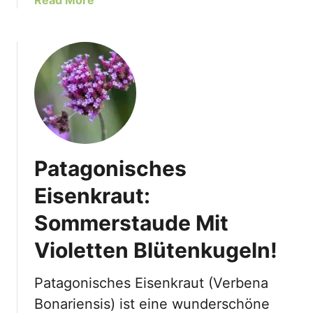
Read More
b
o
u
t
O
c
h
s
e
Patagonisches
n
a
Eisenkraut:
u
Sommerstaude Mit
g
e
Violetten Blütenkugeln!
(
B
Patagonisches Eisenkraut (Verbena
u
p
Bonariensis) ist eine wunderschöne