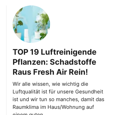
o
u
t
D
e
r
S
ü
TOP 19 Luftreinigende
ß
e
Pflanzen: Schadstoffe
Z
Raus Fresh Air Rein!
w
e
r
Wir alle wissen, wie wichtig die
g
Luftqualität ist für unsere Gesundheit
p
ist und wir tun so manches, damit das
f
Raumklima im Haus/Wohnung auf
e
f
einem guten …