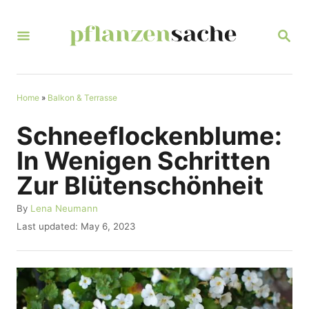
S
k
S
E
i
A
R
p
C
t
Home
»
Balkon & Terrasse
H
o
Schneeflockenblume:
C
In Wenigen Schritten
o
Zur Blütenschönheit
n
t
A
By
Lena Neumann
u
P
Last updated:
May 6, 2023
e
t
o
n
h
s
o
t
t
r
e
d