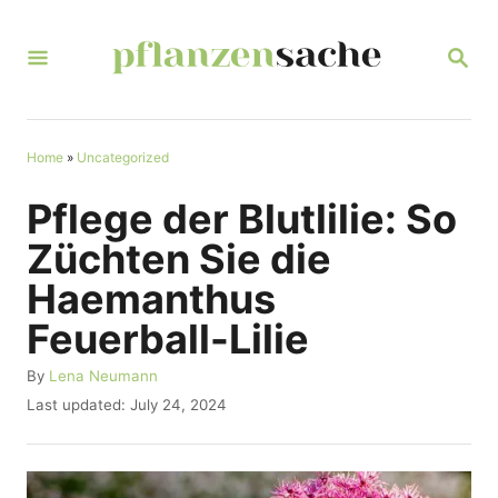
S
k
S
E
i
A
R
p
C
t
Home
»
Uncategorized
H
o
Pflege der Blutlilie: So
C
Züchten Sie die
o
Haemanthus
n
Feuerball-Lilie
t
e
A
By
Lena Neumann
u
n
P
Last updated:
July 24, 2024
t
o
t
h
s
o
t
r
e