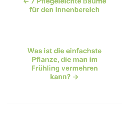
7 Pflegeleichte Bäume
n
r
o
für den Innenbereich
i
e
s
s
t
n
Was ist die einfachste
Pflanze, die man im
a
Frühling vermehren
v
kann?
i
g
a