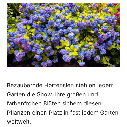
o
t
r
e
d
o
n
Bezaubernde Hortensien stehlen jedem
Garten die Show. Ihre großen und
farbenfrohen Blüten sichern diesen
Pflanzen einen Platz in fast jedem Garten
weltweit.