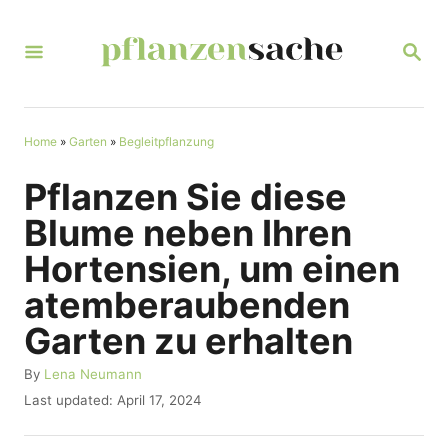
S
k
S
E
i
A
R
p
C
t
Home
»
Garten
»
Begleitpflanzung
H
o
Pflanzen Sie diese
C
Blume neben Ihren
o
Hortensien, um einen
n
atemberaubenden
t
Garten zu erhalten
e
n
A
By
Lena Neumann
u
t
P
Last updated:
April 17, 2024
t
o
h
s