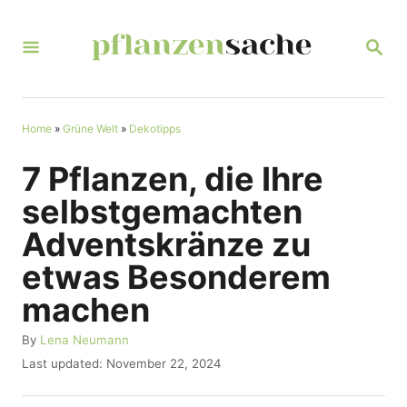
S
k
S
E
i
A
R
p
C
t
Home
»
Grüne Welt
»
Dekotipps
H
o
7 Pflanzen, die Ihre
C
selbstgemachten
o
Adventskränze zu
n
etwas Besonderem
t
machen
e
n
A
By
Lena Neumann
u
t
P
Last updated:
November 22, 2024
t
o
h
s