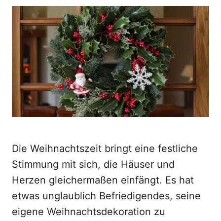
o
t
r
e
d
o
n
Die Weihnachtszeit bringt eine festliche
Stimmung mit sich, die Häuser und
Herzen gleichermaßen einfängt. Es hat
etwas unglaublich Befriedigendes, seine
eigene Weihnachtsdekoration zu