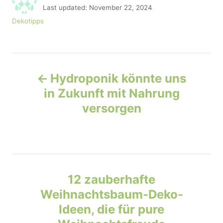
u
P
Last updated:
November 22, 2024
t
o
C
Dekotipps
h
s
a
o
t
t
r
e
e
d
P
g
o
o
Hydroponik könnte uns
n
r
o
in Zukunft mit Nahrung
i
e
versorgen
s
s
t
n
12 zauberhafte
a
Weihnachtsbaum-Deko-
v
Ideen, die für pure