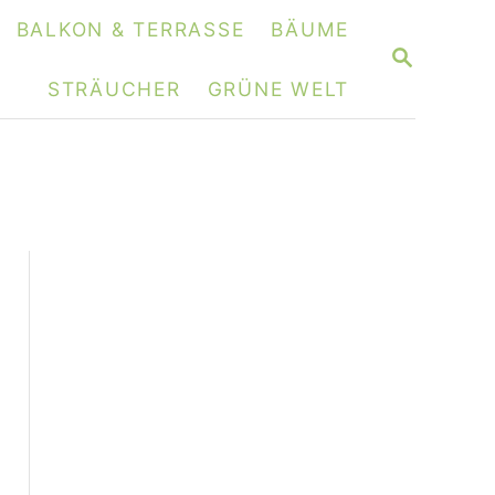
BALKON & TERRASSE
BÄUME
S
E
STRÄUCHER
GRÜNE WELT
A
R
C
H