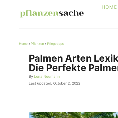
S
HOME
k
i
p
t
Home
»
Pflanzen
»
Pflegetipps
o
C
Palmen Arten Lexik
o
Die Perfekte Palmen
n
A
By
Lena Neumann
t
u
P
Last updated:
October 2, 2022
e
t
o
h
s
n
o
t
r
t
e
d
o