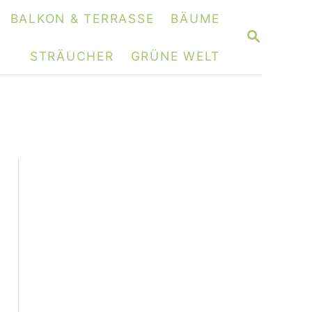
BALKON & TERRASSE
BÄUME
S
E
STRÄUCHER
GRÜNE WELT
A
R
C
H