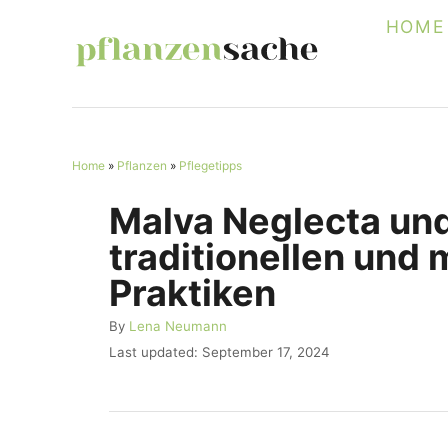
S
HOME
k
i
p
t
Home
»
Pflanzen
»
Pflegetipps
o
C
Malva Neglecta und
o
traditionellen und
n
Praktiken
t
A
By
Lena Neumann
e
u
P
Last updated:
September 17, 2024
n
t
o
h
s
t
o
t
r
e