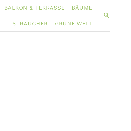
BALKON & TERRASSE
BÄUME
S
E
STRÄUCHER
GRÜNE WELT
A
R
C
H