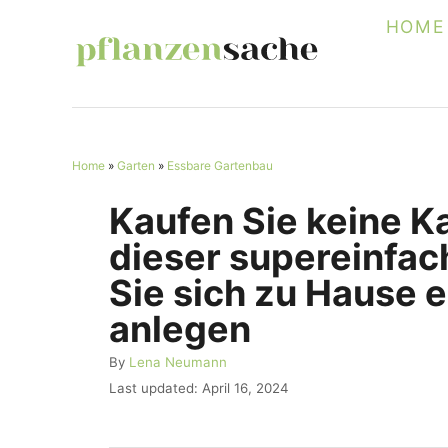
S
HOME
k
i
p
t
Home
»
Garten
»
Essbare Gartenbau
o
C
Kaufen Sie keine Ka
o
dieser supereinfa
n
Sie sich zu Hause 
t
anlegen
e
A
By
Lena Neumann
n
u
P
Last updated:
April 16, 2024
t
t
o
h
s
o