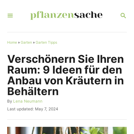
S
k
S
E
i
A
R
p
C
t
Home
»
Garten
»
Garten Tipps
H
o
Verschönern Sie Ihren
C
Raum: 9 Ideen für den
o
Anbau von Kräutern in
n
Behältern
t
e
A
By
Lena Neumann
u
n
P
Last updated:
May 7, 2024
t
o
t
h
s
o
t
r
e