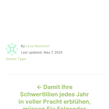
A
By
Lena Neumann
u
P
Last updated:
May 7, 2024
t
o
C
Garten Tipps
h
s
a
o
t
t
r
e
e
d
P
g
o
o
Damit Ihre
n
r
o
Schwertlilien jedes Jahr
i
e
in voller Pracht erblühen,
s
s
müssen Sie Folgendes