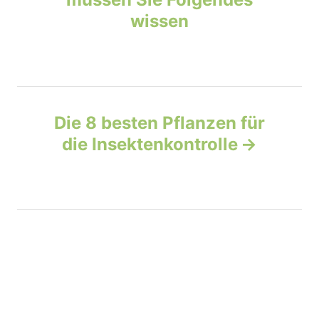
t
wissen
n
a
v
Die 8 besten Pflanzen für
die Insektenkontrolle
i
g
a
t
i