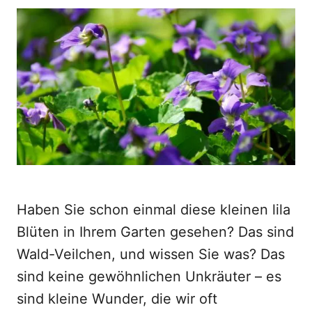
o
t
r
e
d
o
n
Haben Sie schon einmal diese kleinen lila
Blüten in Ihrem Garten gesehen? Das sind
Wald-Veilchen, und wissen Sie was? Das
sind keine gewöhnlichen Unkräuter – es
sind kleine Wunder, die wir oft