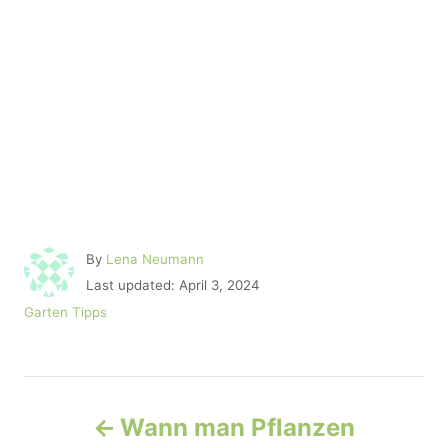
A
By
Lena Neumann
u
P
Last updated:
April 3, 2024
t
o
C
Garten Tipps
h
s
a
o
t
t
r
e
e
d
P
g
o
o
Wann man Pflanzen
n
r
o