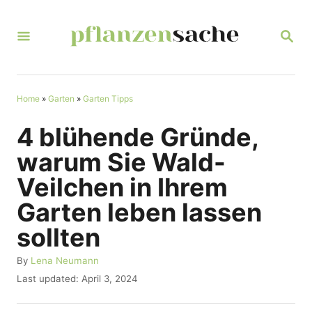
S
k
S
E
i
A
R
p
C
t
Home
»
Garten
»
Garten Tipps
H
o
4 blühende Gründe,
C
warum Sie Wald-
o
Veilchen in Ihrem
n
Garten leben lassen
t
sollten
e
n
A
By
Lena Neumann
u
t
P
Last updated:
April 3, 2024
t
o
h
s