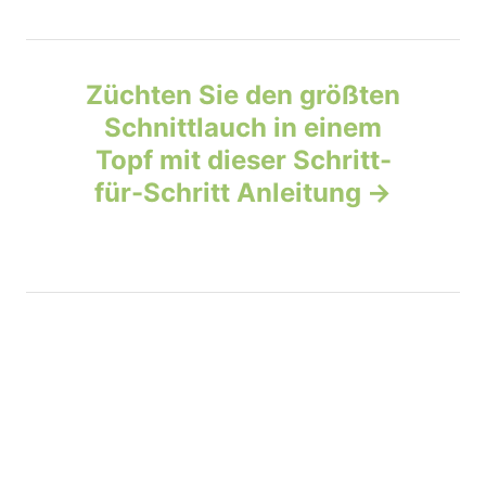
n
a
Züchten Sie den größten
v
Schnittlauch in einem
Topf mit dieser Schritt-
i
für-Schritt Anleitung
g
a
t
i
o