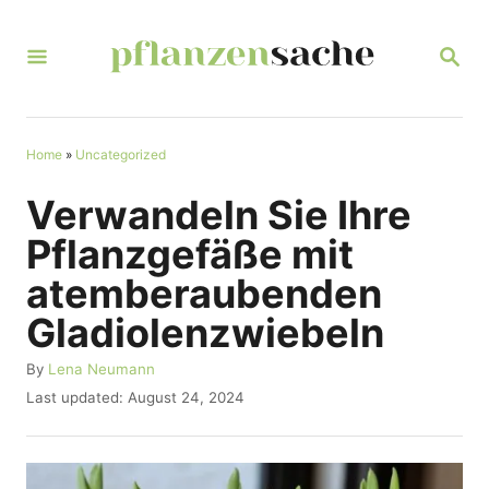
S
k
S
E
i
A
R
p
C
t
Home
»
Uncategorized
H
o
Verwandeln Sie Ihre
C
Pflanzgefäße mit
o
atemberaubenden
n
Gladiolenzwiebeln
t
e
A
By
Lena Neumann
u
n
P
Last updated:
August 24, 2024
t
o
t
h
s
o
t
r
e