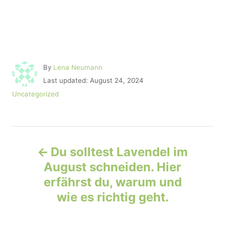
A
By
Lena Neumann
u
P
Last updated:
August 24, 2024
t
o
C
Uncategorized
h
s
a
o
t
t
r
e
e
d
P
g
o
o
Du solltest Lavendel im
n
r
o
August schneiden. Hier
i
e
erfährst du, warum und
s
s
wie es richtig geht.
t