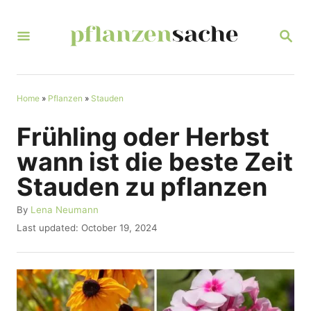
S
k
S
E
i
A
R
p
C
t
Home
»
Pflanzen
»
Stauden
H
o
Frühling oder Herbst
C
wann ist die beste Zeit
o
Stauden zu pflanzen
n
t
A
By
Lena Neumann
u
P
Last updated:
October 19, 2024
e
t
o
n
h
s
o
t
t
r
e
d