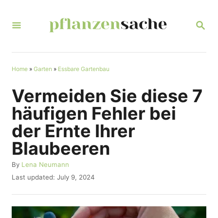
S
k
S
E
i
A
R
p
C
t
Home
»
Garten
»
Essbare Gartenbau
H
o
Vermeiden Sie diese 7
C
häufigen Fehler bei
o
der Ernte Ihrer
n
Blaubeeren
t
e
A
By
Lena Neumann
u
n
P
Last updated:
July 9, 2024
t
o
t
h
s
o
t
r
e