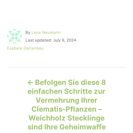
A
By
Lena Neumann
u
P
Last updated:
July 9, 2024
t
o
C
Essbare Gartenbau
h
s
a
o
t
t
r
e
e
d
P
g
o
o
Befolgen Sie diese 8
n
r
o
einfachen Schritte zur
i
e
Vermehrung Ihrer
s
s
Clematis-Pflanzen –
t
Weichholz Stecklinge
sind Ihre Geheimwaffe
n