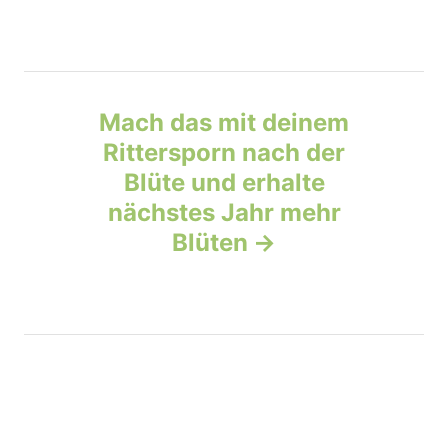
a
v
Mach das mit deinem
i
Rittersporn nach der
g
Blüte und erhalte
nächstes Jahr mehr
a
Blüten
t
i
o
n