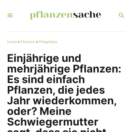
S
k
S
E
i
A
R
p
C
t
Home
»
Pflanzen
»
Pflegetipps
H
o
Einjährige und
C
mehrjährige Pflanzen:
o
Es sind einfach
n
Pflanzen, die jedes
t
Jahr wiederkommen,
e
n
oder? Meine
t
Schwiegermutter