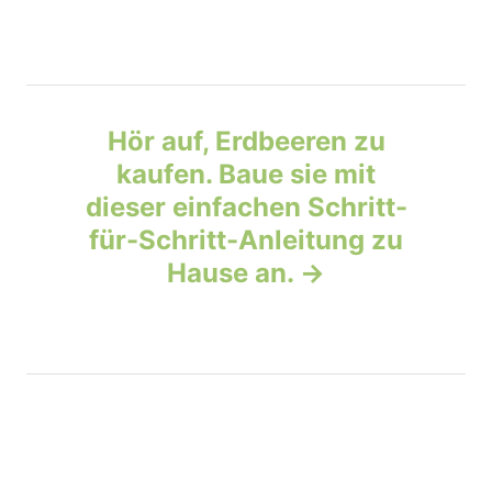
t
n
Hör auf, Erdbeeren zu
a
kaufen. Baue sie mit
v
dieser einfachen Schritt-
für-Schritt-Anleitung zu
i
Hause an.
g
a
t
i