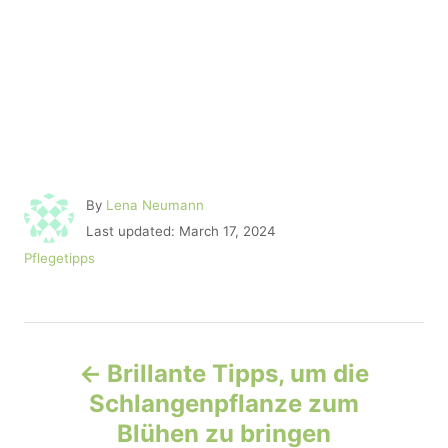
A
By
Lena Neumann
u
P
Last updated:
March 17, 2024
t
o
C
Pflegetipps
h
s
a
o
t
t
r
e
e
d
P
g
o
o
Brillante Tipps, um die
n
r
o
Schlangenpflanze zum
i
e
Blühen zu bringen
s
s