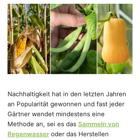
o
t
r
e
d
o
n
Nachhaltigkeit hat in den letzten Jahren
an Popularität gewonnen und fast jeder
Gärtner wendet mindestens eine
Methode an, sei es das
Sammeln von
Regenwasser
oder das Herstellen