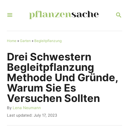
S
k
S
E
i
A
R
p
C
t
Home
»
Garten
»
Begleitpflanzung
H
o
Drei Schwestern
C
Begleitpflanzung
o
Methode Und Gründe,
n
Warum Sie Es
t
Versuchen Sollten
e
n
A
By
Lena Neumann
u
t
P
Last updated:
July 17, 2023
t
o
h
s