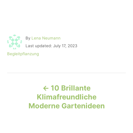
A
By
Lena Neumann
u
P
Last updated:
July 17, 2023
t
o
C
Begleitpflanzung
h
s
a
o
t
t
r
e
e
d
P
g
o
o
10 Brillante
n
r
o
Klimafreundliche
i
e
Moderne Gartenideen
s
s
t