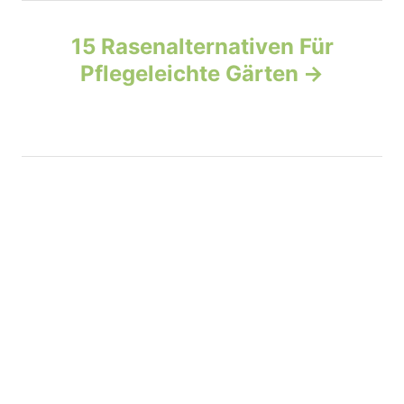
n
15 Rasenalternativen Für
a
Pflegeleichte Gärten
v
i
g
a
t
i
o
n