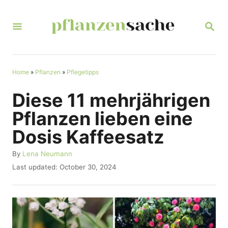
S
k
S
E
i
A
R
p
C
t
Home
»
Pflanzen
»
Pflegetipps
H
o
Diese 11 mehrjährigen
C
Pflanzen lieben eine
o
Dosis Kaffeesatz
n
t
A
By
Lena Neumann
u
P
Last updated:
October 30, 2024
e
t
o
n
h
s
o
t
t
r
e
d