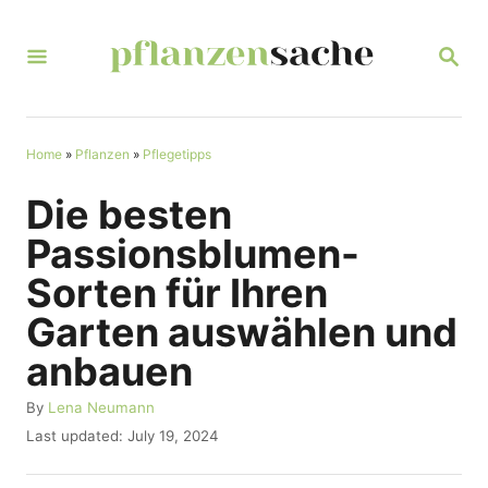
S
k
S
E
i
A
R
p
C
t
Home
»
Pflanzen
»
Pflegetipps
H
o
Die besten
C
Passionsblumen-
o
Sorten für Ihren
n
Garten auswählen und
t
anbauen
e
n
A
By
Lena Neumann
u
t
P
Last updated:
July 19, 2024
t
o
h
s