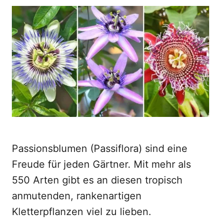
o
t
r
e
d
o
n
Passionsblumen (Passiflora) sind eine
Freude für jeden Gärtner. Mit mehr als
550 Arten gibt es an diesen tropisch
anmutenden, rankenartigen
Kletterpflanzen viel zu lieben.