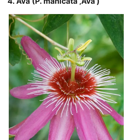
4. Ava (P. manicata ‚Ava‘)