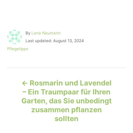
A
By
Lena Neumann
u
P
Last updated:
August 13, 2024
t
o
C
Pflegetipps
h
s
a
o
t
t
r
e
e
d
P
g
o
o
Rosmarin und Lavendel
n
r
o
– Ein Traumpaar für Ihren
i
e
Garten, das Sie unbedingt
s
s
zusammen pflanzen
t
sollten
n