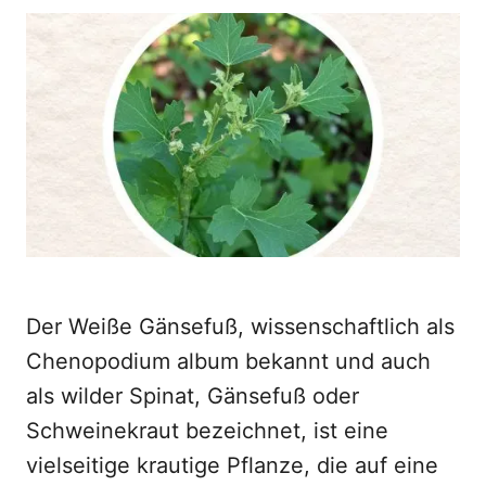
o
t
r
e
d
o
n
Der Weiße Gänsefuß, wissenschaftlich als
Chenopodium album bekannt und auch
als wilder Spinat, Gänsefuß oder
Schweinekraut bezeichnet, ist eine
vielseitige krautige Pflanze, die auf eine