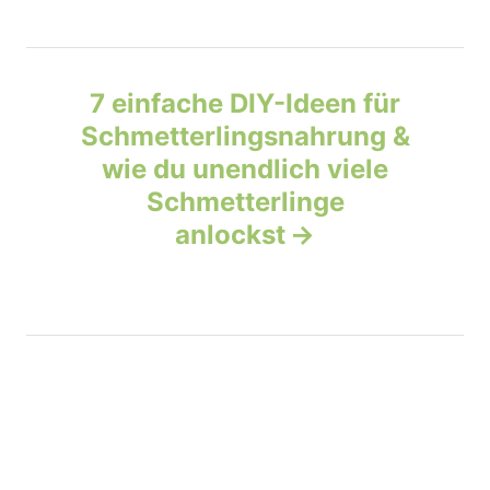
a
v
7 einfache DIY-Ideen für
Schmetterlingsnahrung &
i
wie du unendlich viele
g
Schmetterlinge
anlockst
a
t
i
o
n