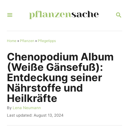
S
k
S
E
i
A
R
p
C
t
Home
»
Pflanzen
»
Pflegetipps
H
o
Chenopodium Album
C
(Weiße Gänsefuß):
o
Entdeckung seiner
n
Nährstoffe und
t
Heilkräfte
e
n
A
By
Lena Neumann
u
t
P
Last updated:
August 13, 2024
t
o
h
s