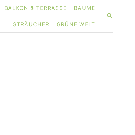
BALKON & TERRASSE
BÄUME
S
E
STRÄUCHER
GRÜNE WELT
A
R
C
H