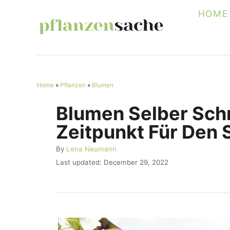
S
HOME
k
i
p
t
Home
»
Pflanzen
»
Blumen
o
C
Blumen Selber Schn
o
Zeitpunkt Für Den S
n
A
By
Lena Neumann
t
u
P
Last updated:
December 29, 2022
e
t
o
h
s
n
o
t
r
t
e
d
o