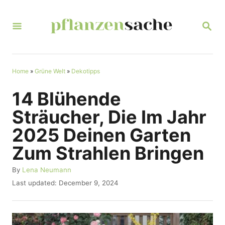
S
k
S
E
i
A
R
p
C
t
Home
»
Grüne Welt
»
Dekotipps
H
o
14 Blühende
C
Sträucher, Die Im Jahr
o
2025 Deinen Garten
n
Zum Strahlen Bringen
t
e
A
By
Lena Neumann
u
n
P
Last updated:
December 9, 2024
t
o
t
h
s
o
t
r
e