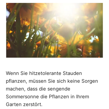
o
t
r
e
d
o
n
Wenn Sie hitzetolerante Stauden
pflanzen, müssen Sie sich keine Sorgen
machen, dass die sengende
Sommersonne die Pflanzen in Ihrem
Garten zerstört.