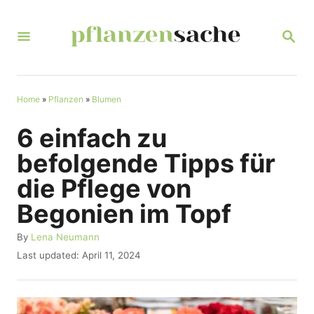
S
k
S
E
i
A
R
p
C
t
Home
»
Pflanzen
»
Blumen
H
o
6 einfach zu
C
befolgende Tipps für
o
die Pflege von
n
Begonien im Topf
t
e
A
By
Lena Neumann
u
n
P
Last updated:
April 11, 2024
t
o
t
h
s
o
t
r
e