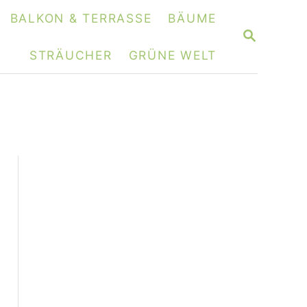
BALKON & TERRASSE
BÄUME
S
E
STRÄUCHER
GRÜNE WELT
A
R
C
H