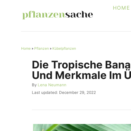
S
HOME
k
i
p
t
Home
»
Pflanzen
»
Kübelpflanzen
o
C
Die Tropische Bana
o
Und Merkmale Im Ü
n
A
By
Lena Neumann
t
u
P
Last updated:
December 29, 2022
e
t
o
h
s
n
o
t
r
t
e
d
o