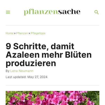
S
k
S
E
i
A
R
p
C
t
Home
»
Pflanzen
»
Pflegetipps
H
o
9 Schritte, damit
C
Azaleen mehr Blüten
o
produzieren
n
t
A
By
Lena Neumann
u
P
Last updated:
May 27, 2024
e
t
o
n
h
s
o
t
t
r
e
d