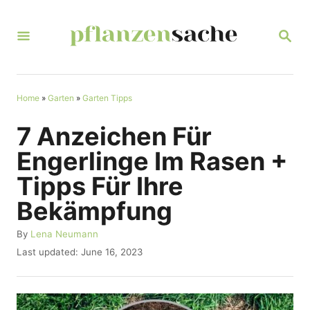
S
k
S
E
i
A
R
p
C
t
Home
»
Garten
»
Garten Tipps
H
o
7 Anzeichen Für
C
Engerlinge Im Rasen +
o
Tipps Für Ihre
n
Bekämpfung
t
e
A
By
Lena Neumann
u
n
P
Last updated:
June 16, 2023
t
o
t
h
s
o
t
r
e