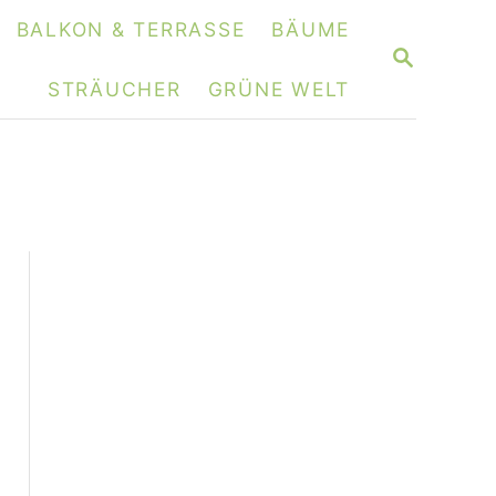
BALKON & TERRASSE
BÄUME
S
E
STRÄUCHER
GRÜNE WELT
A
R
C
H