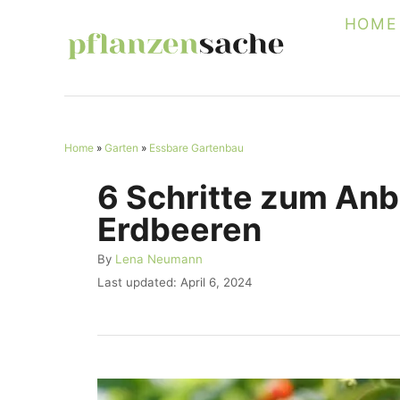
S
HOME
k
i
p
t
Home
»
Garten
»
Essbare Gartenbau
o
C
6 Schritte zum An
o
Erdbeeren
n
A
By
Lena Neumann
t
u
P
Last updated:
April 6, 2024
e
t
o
h
s
n
o
t
r
t
e
d
o