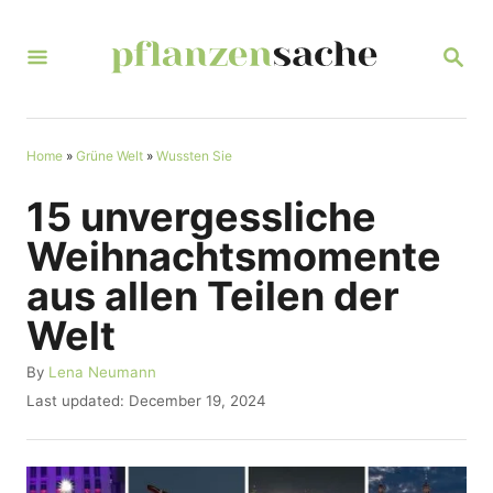
S
k
S
E
i
A
R
p
C
t
Home
»
Grüne Welt
»
Wussten Sie
H
o
15 unvergessliche
C
Weihnachtsmomente
o
aus allen Teilen der
n
Welt
t
e
A
By
Lena Neumann
u
n
P
Last updated:
December 19, 2024
t
o
t
h
s
o
t
r
e