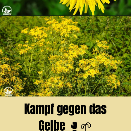
Opening
https://pflanzensache.de/gelb-bluhendes-wildkraut/
Kampf gegen das
Gelbe 🥊🌱