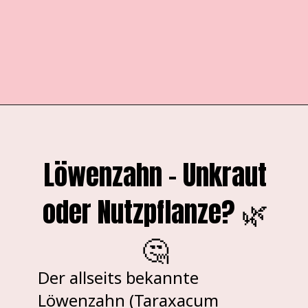
Opening
https://pflanzensache.de/gelb-bluhendes-wildkraut/
Löwenzahn – Unkraut
oder Nutzpflanze? 🌿
🤔
Der allseits bekannte
Löwenzahn (Taraxacum