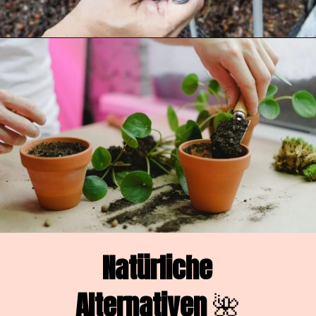
Opening
https://pflanzensache.de/welche-pflanzen-mogen-keinen-kaffeesatz/
Natürliche
Alternativen
🌺